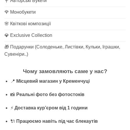
💐 Авторські Букети
🌹 Монобукети
🌸 Квіткові композиції
💎 Exclusive Collection
🎁 Подарунки (Солоденьке, Листівки, Кульки, Іграшки,
Сувеніри..)
Чому замовляють саме у нас?
📍
Місцевий магазин у Кременчуці
📸
Реальні фото без фотостоків
⚡
Доставка кур’єром від 1 години
🔌
Працюємо навіть під час блекаутів