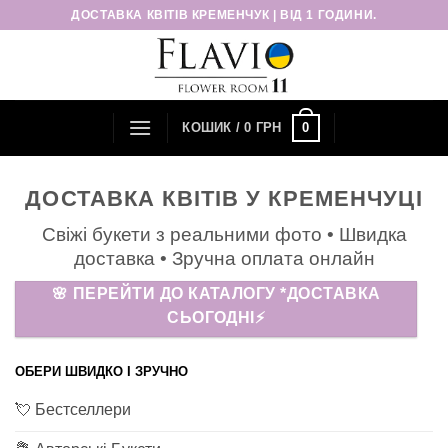
Пропустити
ДОСТАВКА КВІТІВ КРЕМЕНЧУК | ВІД 1 ГОДИНИ.
0
КОШИК /
0
ГРН
ДОСТАВКА КВІТІВ У КРЕМЕНЧУЦІ
Свіжі букети з реальними фото • Швидка
доставка • Зручна оплата онлайн
🌸 ПЕРЕЙТИ ДО КАТАЛОГУ *ДОСТАВКА
СЬОГОДНІ⚡
ОБЕРИ ШВИДКО І ЗРУЧНО
💘 Бестселлери