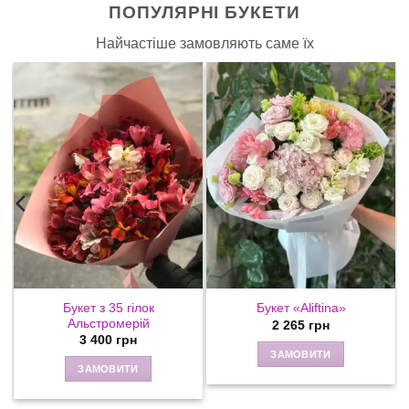
ПОПУЛЯРНІ БУКЕТИ
Найчастіше замовляють саме їх
Букет з 35 гілок
Букет «Aliftina»
Альстромерій
2 265
грн
3 400
грн
ЗАМОВИТИ
ЗАМОВИТИ