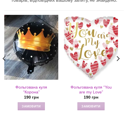
Товарів, відповідних вашому запиту, не знайдено.
Фольгована куля
Фольгована куля “You
“Корона”
are my Love”
190
грн
190
грн
ЗАМОВИТИ
ЗАМОВИТИ