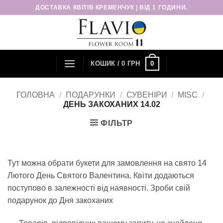
Пропустити
ДОСТАВКА КВІТІВ КРЕМЕНЧУК | ВІД 1 ГОДИНИ.
0
КОШИК /
0
ГРН
ГОЛОВНА
/
ПОДАРУНКИ
/
СУВЕНІРИ
/
MISC
/
ДЕНЬ ЗАКОХАНИХ 14.02
ФІЛЬТР
Тут можна обрати букети для замовлення на свято 14
Лютого День Святого Валентина. Квіти додаються
поступово в залежності від наявності. Зроби свій
подарунок до Дня закоханих