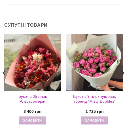
СУПУТНІ ТОВАРИ
Букет з 35 гілок
Букет з 9 гілок кущових
Альстромерій
троянд “Misty Bubbles”
зон
3 400
грн
1 725
грн
ЗАМОВИТИ
ЗАМОВИТИ
рн