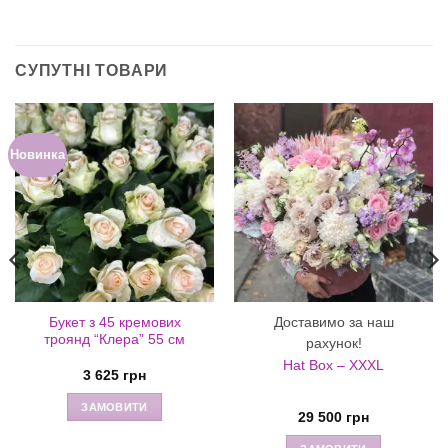
СУПУТНІ ТОВАРИ
Новинка
Доставимо за наш
Букет з 45 кремових
троянд “Клера” 55 см
рахунок!
Hat Box – XXXL
3 625
грн
ЗАМОВИТИ
29 500
грн