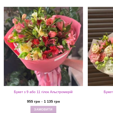
Букет з 9 або 11 гілок Альстромерій
Букет
Діапазон
955
грн
–
1 135
грн
цін:
від
ЗАМОВИТИ
955 грн