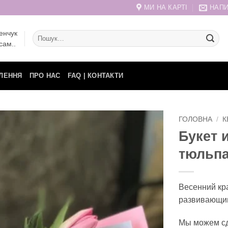
МИ НА КАРТІ
НАПИ
енчук
Шукати:
сам..
ЛЕННЯ
ПРО НАС
FAQ | КОНТАКТИ
ГОЛОВНА
/
К
Букет 
тюльп
Весенний кр
развивающим
Мы можем сд