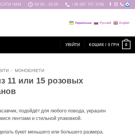
САТИ НАМ
09:00 - 19:00
+38 097 707 3786
Українська
Русский
English
0
УВІЙТИ
КОШИК /
0
ГРН
ВІТИ
/
МОНОБУКЕТИ
из 11 или 15 розовых
анов
асавчик, подойдёт для любого повода, украшен
ися лентами и стильной упаковкой.
елать букет меньшего или большего размера.