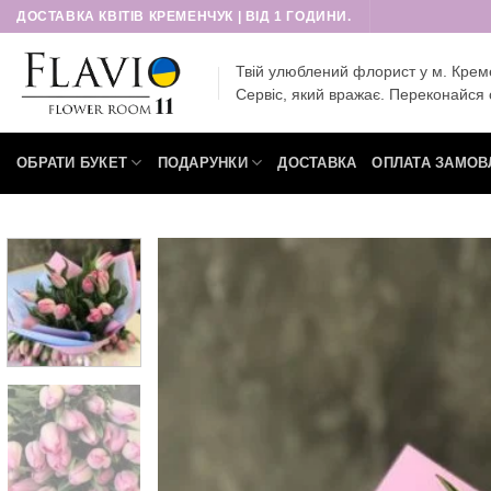
Пропустити
ДОСТАВКА КВІТІВ КРЕМЕНЧУК | ВІД 1 ГОДИНИ.
Твій улюблений флорист у м. Крем
Сервіс, який вражає. Переконайся 
ОБРАТИ БУКЕТ
ПОДАРУНКИ
ДОСТАВКА
ОПЛАТА ЗАМОВ