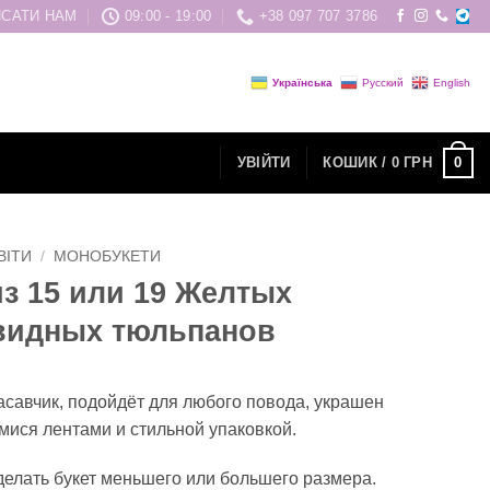
САТИ НАМ
09:00 - 19:00
+38 097 707 3786
Українська
Русский
English
0
УВІЙТИ
КОШИК /
0
ГРН
ВІТИ
/
МОНОБУКЕТИ
из 15 или 19 Желтых
видных тюльпанов
асавчик, подойдёт для любого повода, украшен
ися лентами и стильной упаковкой.
елать букет меньшего или большего размера.