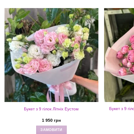
Букет з 9 гі
Букет з 9 гілок Літніх Еустом
1 950
грн
ЗАМОВИТИ