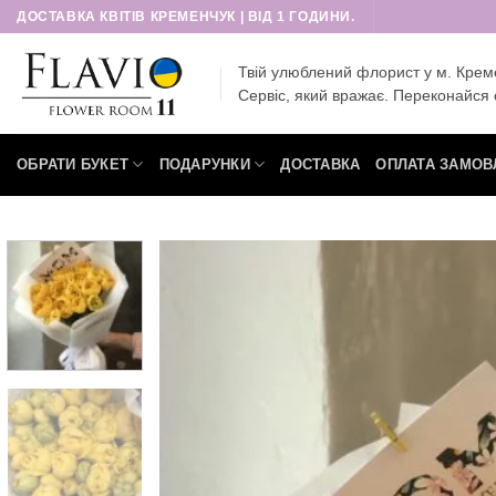
Пропустити
ДОСТАВКА КВІТІВ КРЕМЕНЧУК | ВІД 1 ГОДИНИ.
Твій улюблений флорист у м. Крем
Сервіс, який вражає. Переконайся 
ОБРАТИ БУКЕТ
ПОДАРУНКИ
ДОСТАВКА
ОПЛАТА ЗАМОВ