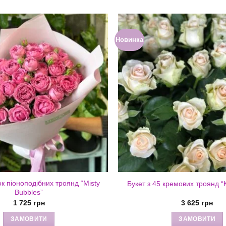
Новинка
лок піоноподібних троянд “Misty
Букет з 45 кремових троянд “
Bubbles”
1 725
грн
3 625
грн
ЗАМОВИТИ
ЗАМОВИТИ