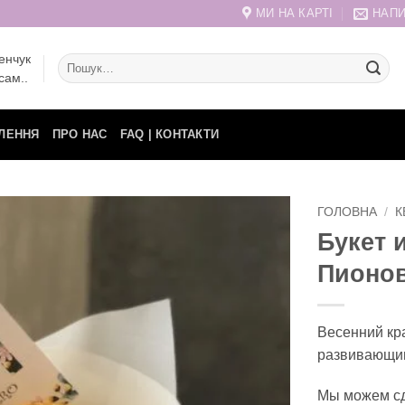
МИ НА КАРТІ
НАПИ
енчук
Шукати:
сам..
ЛЕННЯ
ПРО НАС
FAQ | КОНТАКТИ
ГОЛОВНА
/
К
Букет 
Пионо
Весенний кр
развивающим
Мы можем сд