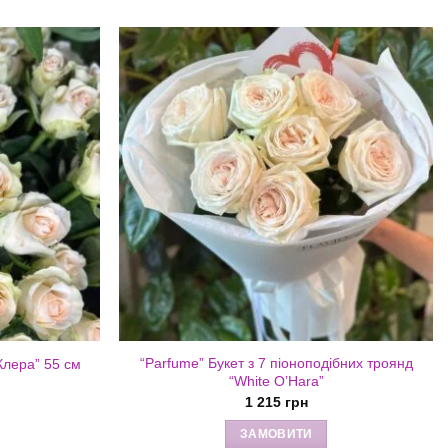
“Parfume” Букет з 7 піоноподібних троянд
Клера” 55 см
“White O’Hara”
1 215
грн
ЗАМОВИТИ