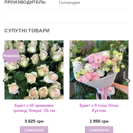
ПРОИЗВОДИТЕЛЬ:
Голландия
СУПУТНІ ТОВАРИ
Новинка
Букет з 45 кремових
Букет з 9 гілок Літніх
троянд “Клера” 55 см
Еустом
3 625
грн
1 950
грн
ЗАМОВИТИ
ЗАМОВИТИ