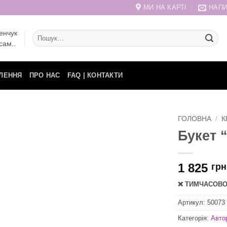
МИ НА КАРТІ
НАПИ
енчук
Шукати:
сам..
ЛЕННЯ
ПРО НАС
FAQ | КОНТАКТИ
ГОЛОВНА
/
К
Букет 
1 825
грн
❌ ТИМЧАСОВО 
Артикул:
50073
Категорія:
Авто