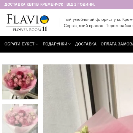
Пропустити
ДОСТАВКА КВІТІВ КРЕМЕНЧУК | ВІД 1 ГОДИНИ.
Твій улюблений флорист у м. Крем
Сервіс, який вражає. Переконайся 
ОБРАТИ БУКЕТ
ПОДАРУНКИ
ДОСТАВКА
ОПЛАТА ЗАМОВ