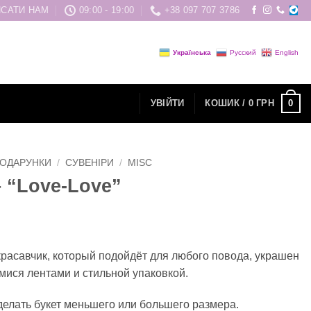
САТИ НАМ
09:00 - 19:00
+38 097 707 3786
Українська
Русский
English
0
УВІЙТИ
КОШИК /
0
ГРН
ОДАРУНКИ
/
СУВЕНІРИ
/
MISC
– “Love-Love”
расавчик, который подойдёт для любого повода, украшен
ися лентами и стильной упаковкой.
елать букет меньшего или большего размера.