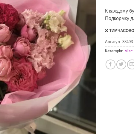
К каждому б
Подкормку дл
❌ ТИМЧАСОВО 
Артикул:
38493
Категорія:
Misc