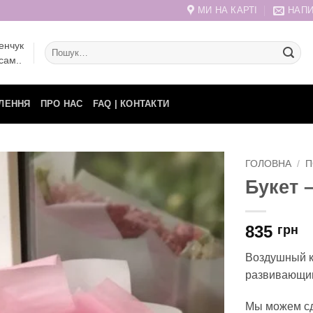
МИ НА КАРТІ
НАПИ
енчук
Шукати:
сам..
ЛЕННЯ
ПРО НАС
FAQ | КОНТАКТИ
ГОЛОВНА
/
П
Букет 
835
грн
Воздушный к
развивающим
Мы можем сд