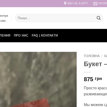
МИ НА КАРТІ
НАПИ
енчук
Шукати:
сам..
ЛЕННЯ
ПРО НАС
FAQ | КОНТАКТИ
ГОЛОВНА
/
Б
Букет 
875
грн
Просто крас
развивающим
Мы можем сд