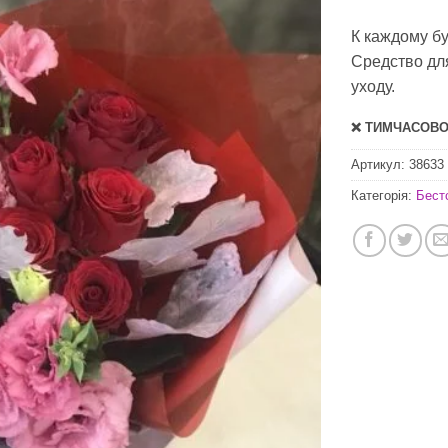
К каждому б
Средство дл
уходу.
❌ ТИМЧАСОВО 
Артикул:
38633
Категорія:
Бест