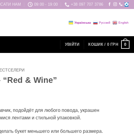
САТИ НАМ
09:00 - 19:00
+38 097 707 3786
Українська
Русский
English
0
УВІЙТИ
КОШИК /
0
ГРН
ЕСТСЕЛЕРИ
– “Red & Wine”
авчик, подойдёт для любого повода, украшен
ися лентами и стильной упаковкой.
елать букет меньшего или большего размера.