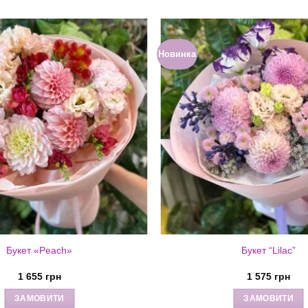
Новинка
Букет «Peach»
Букет “Lilac”
1 655
грн
1 575
грн
ЗАМОВИТИ
ЗАМОВИТИ