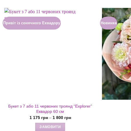
Привіт із сонячного Еквадору
Новинка
Букет з 7 або 11 червоних троянд “Explorer”
Еквадор 60 см
Діапазон
1 175
грн
–
1 800
грн
цін:
від
ЗАМОВИТИ
1