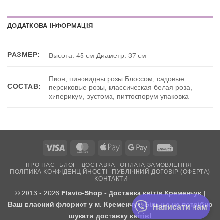
ДОДАТКОВА ІНФОРМАЦІЯ
РАЗМЕР:
Высота: 45 см Диаметр: 37 см
Пион, пиновидны розы Блоссом, садовые
СОСТАВ:
персиковые розы, классическая белая роза,
хиперикум, эустома, питтоспорум упаковка
Visa
MasterCard
Apple
Google
Invoice
Pay
Pay
ПРО НАС
БЛОГ
ДОСТАВКА
ОПЛАТА ЗАМОВЛЕННЯ
ПОЛІТИКА КОНФІДЕНЦІЙНОСТІ
ПУБЛІЧНИЙ ДОГОВІР (ОФЕРТА)
КОНТАКТИ
© 2013 - 2026
Flavio-Shop - Доставка квітів Кременчук |
Ваш власний флорист у м. Кременчук. Більше не потрібно
Написати нам
шукати доставку квітів!