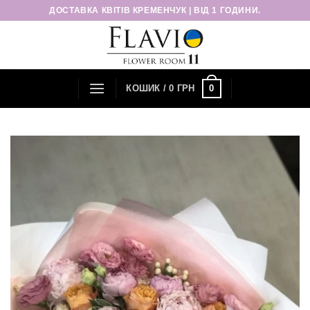
Пропустити
ДОСТАВКА КВІТІВ КРЕМЕНЧУК | ВІД 1 ГОДИНИ.
0
КОШИК /
0
ГРН