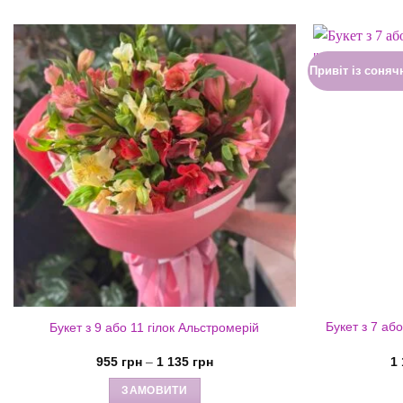
Привіт із соня
Букет з 7 аб
Букет з 9 або 11 гілок Альстромерій
Діапазон
955
грн
–
1 135
грн
1
цін:
від
ЗАМОВИТИ
955 грн