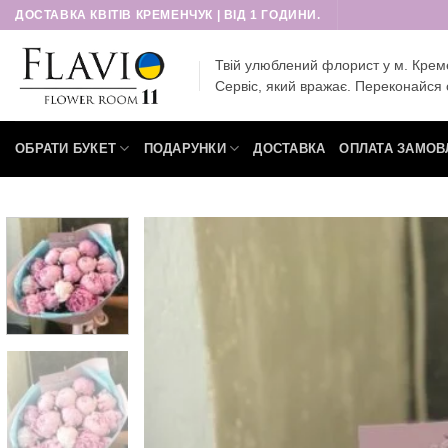
Пропустити
ДОСТАВКА КВІТІВ КРЕМЕНЧУК | ВІД 1 ГОДИНИ.
Твій улюблений флорист у м. Крем
Сервіс, який вражає. Переконайся 
ОБРАТИ БУКЕТ
ПОДАРУНКИ
ДОСТАВКА
ОПЛАТА ЗАМОВ