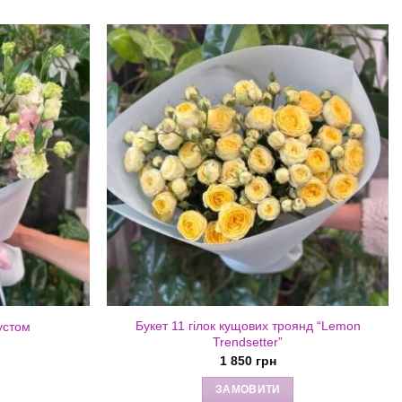
Букет 11 гілок кущових троянд “Lemon
Еустом
Trendsetter”
1 850
грн
ЗАМОВИТИ