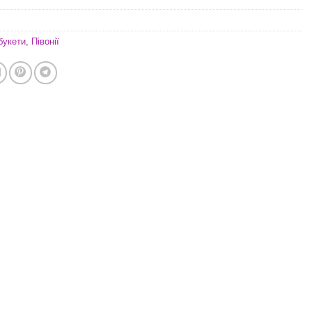
букети
,
Півонії