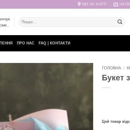
МИ НА КАРТІ
НАПИ
енчук
Шукати:
сам..
ЛЕННЯ
ПРО НАС
FAQ | КОНТАКТИ
ГОЛОВНА
/
К
Букет 
Цей товар відс