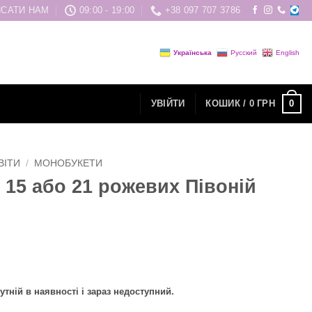
САТИ НАМ
09:00 - 19:00
+38 097 707 3786
Українська
Русский
English
0
УВІЙТИ
КОШИК /
0
ГРН
ВІТИ
/
МОНОБУКЕТИ
з 15 або 21 рожевих Півоній
утній в наявності і зараз недоступний.