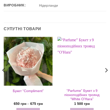
ВИРОБНИК:
Нідерланди
СУПУТНІ ТОВАРИ
“Parfume” Букет з 9
Букет “Compliment”
піоноподібних троянд
“White O’Hara”
Діапазон
650
грн
–
675
грн
1 500
грн
цін:
від