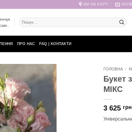
МИ НА КАРТІ
НАПИ
енчук
Шукати:
сам..
ЛЕННЯ
ПРО НАС
FAQ | КОНТАКТИ
ГОЛОВНА
/
К
Букет 
МІКС
3 625
грн
Універсальни