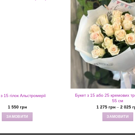
Букет з 15 або 25 кремових т
 з 15 гілок Альстромерії
55 см
1 550
грн
1 275
грн
–
2 025
г
ЗАМОВИТИ
ЗАМОВИТИ
Цей
товар