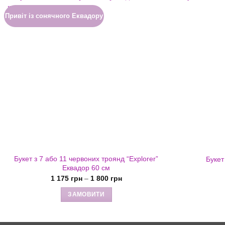
Привіт із сонячного Еквадору
Букет з 7 або 11 червоних троянд “Explorer”
Букет
Еквадор 60 см
Діапазон
1 175
грн
–
1 800
грн
цін:
від
ЗАМОВИТИ
1
175 грн
Цей
до
товар
1