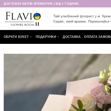
Пропустити
ДОСТАВКА КВІТІВ КРЕМЕНЧУК | ВІД 1 ГОДИНИ.
Твій улюблений флорист у м. Крем
Сервіс, який вражає. Переконайся 
ОБРАТИ БУКЕТ
ПОДАРУНКИ
ДОСТАВКА
ОПЛАТА ЗАМОВ