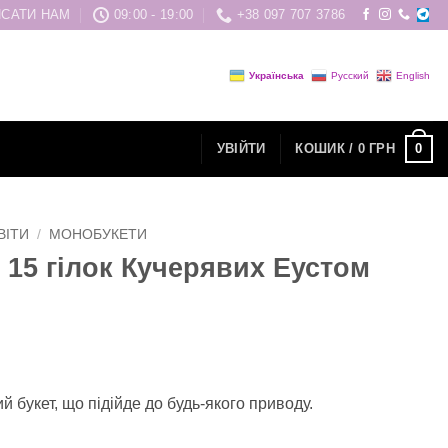
САТИ НАМ
09:00 - 19:00
+38 097 707 3786
Українська
Русский
English
0
УВІЙТИ
КОШИК /
0
ГРН
ВІТИ
/
МОНОБУКЕТИ
з 15 гілок Кучерявих Еустом
й букет, що підійде до будь-якого приводу.