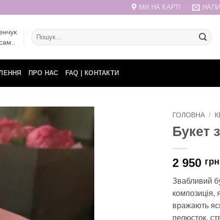
МИ НА КАРТІ
НАПИ
енчук
Шукати:
сам..
ЛЕННЯ
ПРО НАС
FAQ | КОНТАКТИ
ГОЛОВНА
/
К
Букет з
2 950
грн
Звабливий бу
композиція, я
вражають яс
пелюсток, с