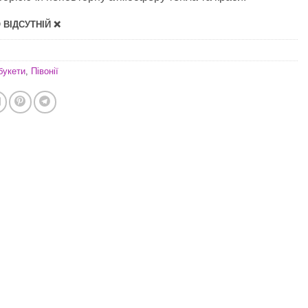
ВІДСУТНІЙ ❌
букети
,
Півонії