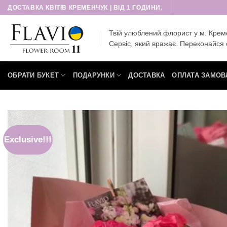
Пропустити
ДОСТАВКА КВІТІВ КРЕМЕНЧУК | ВІД 1 ГОДИНИ.
Твій улюблений флорист у м. Крем
Сервіс, який вражає. Переконайся 
ОБРАТИ БУКЕТ
ПОДАРУНКИ
ДОСТАВКА
ОПЛАТА ЗАМОВ
Exclusive!!!