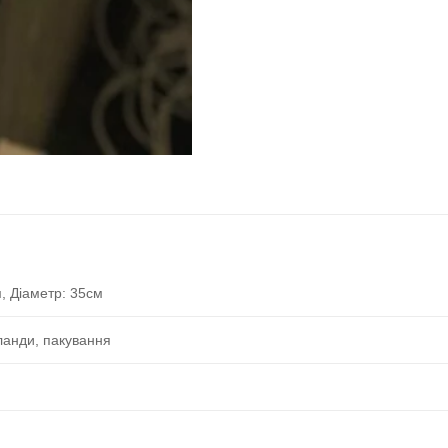
м, Діаметр: 35см
рланди, пакування