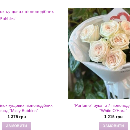
 гілок кущових піоноподібних
“Parfume” Букет з 7 піонопод
оянд “Misty Bubbles”
“White O’Hara”
1 375
грн
1 215
грн
ЗАМОВИТИ
ЗАМОВИТИ