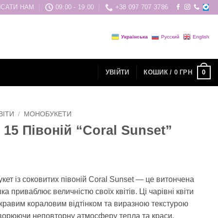
САТИ НАМ
09:00 - 19:00
+38 097 707 3786
Українська
Русский
English
0
УВІЙТИ
КОШИК /
0
ГРН
ВІТИ
/
МОНОБУКЕТИ
 15 Півоній “Coral Sunset”
кет із соковитих півоній Coral Sunset — це витончена
ка приваблює величністю своїх квітів. Ці чарівні квіти
кравим кораловим відтінком та виразною текстурою
творюючи неповторну атмосферу тепла та краси.