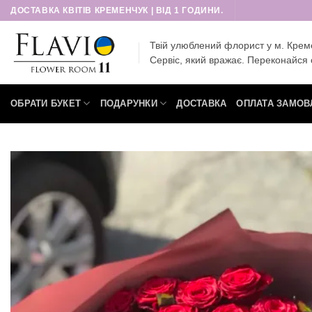
Пропустити
ДОСТАВКА КВІТІВ КРЕМЕНЧУК | ВІД 1 ГОДИНИ.
Твій улюблений флорист у м. Крем
Сервіс, який вражає. Переконайся 
ОБРАТИ БУКЕТ
ПОДАРУНКИ
ДОСТАВКА
ОПЛАТА ЗАМОВ