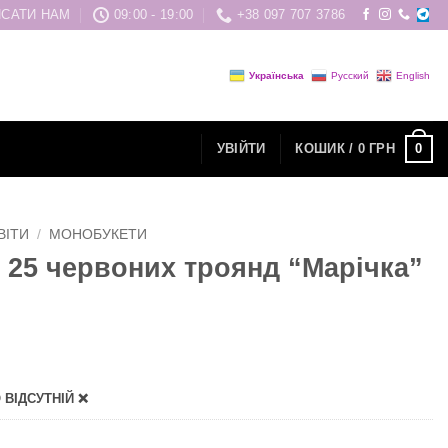
САТИ НАМ
09:00 - 19:00
+38 097 707 3786
Українська
Русский
English
0
УВІЙТИ
КОШИК /
0
ГРН
ВІТИ
/
МОНОБУКЕТИ
з 25 червоних троянд “Марічка”
ВІДСУТНІЙ ❌