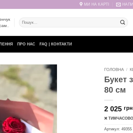
МИ НА КАРТІ
НАПИ
енчук
Шукати:
сам..
ЛЕННЯ
ПРО НАС
FAQ | КОНТАКТИ
ГОЛОВНА
/
К
Букет 
80 см
2 025
грн
❌ ТИМЧАСОВО 
Артикул:
49355