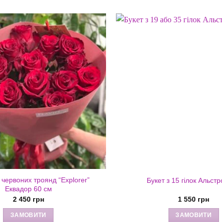
5 червоних троянд “Explorer”
Букет з 15 гілок Альстр
Еквадор 60 см
2 450
грн
1 550
грн
ЗАМОВИТИ
ЗАМОВИТИ