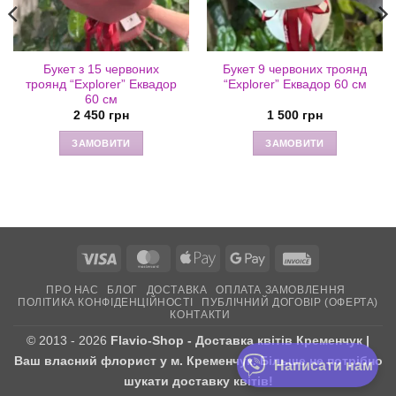
Букет з 15 червоних
Букет 9 червоних троянд
троянд “Explorer” Еквадор
“Explorer” Еквадор 60 см
60 см
2 450
грн
1 500
грн
ЗАМОВИТИ
ЗАМОВИТИ
Visa
MasterCard
Apple
Google
Invoice
Pay
Pay
ПРО НАС
БЛОГ
ДОСТАВКА
ОПЛАТА ЗАМОВЛЕННЯ
ПОЛІТИКА КОНФІДЕНЦІЙНОСТІ
ПУБЛІЧНИЙ ДОГОВІР (ОФЕРТА)
КОНТАКТИ
© 2013 - 2026
Flavio-Shop - Доставка квітів Кременчук |
Ваш власний флорист у м. Кременчук. Більше не потрібно
Написати нам
шукати доставку квітів!