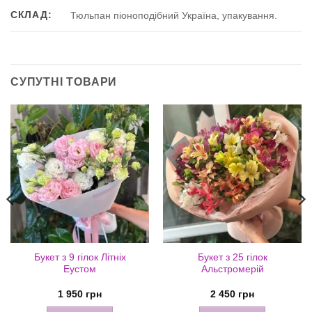
СКЛАД:
Тюльпан піоноподібний Україна, упакування.
СУПУТНІ ТОВАРИ
Букет з 9 гілок Літніх
Букет з 25 гілок
Еустом
Альстромерій
1 950
грн
2 450
грн