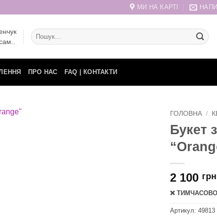
МИ НА КАРТІ
НАПИ
енчук
Шукати:
сам..
ЛЕННЯ
ПРО НАС
FAQ | КОНТАКТИ
ГОЛОВНА
/
К
Букет 
“Orang
2 100
грн
❌ ТИМЧАСОВО 
Артикул:
49813