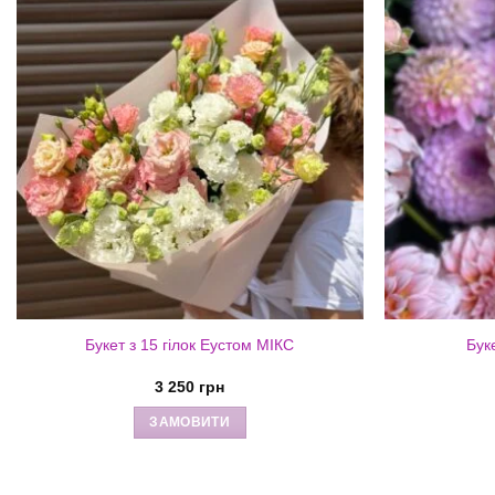
Букет з 15 гілок Еустом МІКС
Бук
3 250
грн
ЗАМОВИТИ