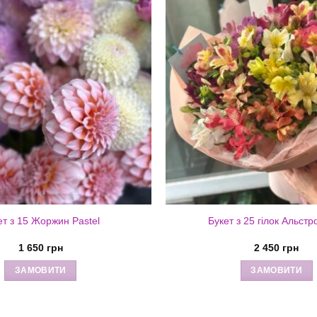
ет з 15 Жоржин Pastel
Букет з 25 гілок Альстр
1 650
грн
2 450
грн
ЗАМОВИТИ
ЗАМОВИТИ