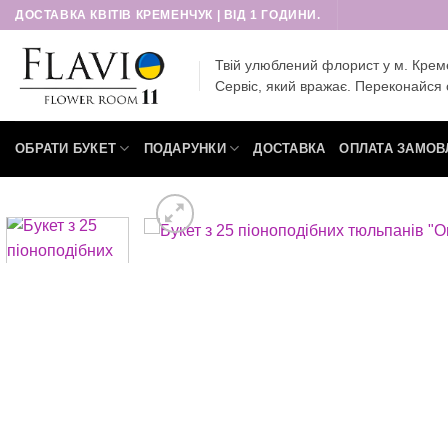
Пропустити
ДОСТАВКА КВІТІВ КРЕМЕНЧУК | ВІД 1 ГОДИНИ.
Твій улюблений флорист у м. Крем
Сервіс, який вражає. Переконайся 
ОБРАТИ БУКЕТ
ПОДАРУНКИ
ДОСТАВКА
ОПЛАТА ЗАМОВ