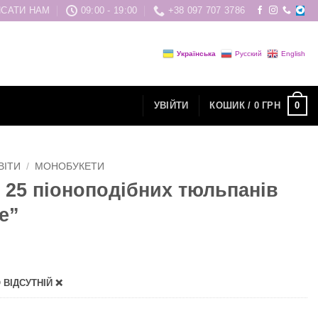
САТИ НАМ
09:00 - 19:00
+38 097 707 3786
Українська
Русский
English
0
УВІЙТИ
КОШИК /
0
ГРН
ВІТИ
/
МОНОБУКЕТИ
з 25 піоноподібних тюльпанів
e”
ВІДСУТНІЙ ❌