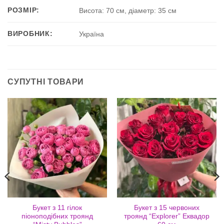
РОЗМІР:
Висота: 70 см, діаметр: 35 см
ВИРОБНИК:
Україна
СУПУТНІ ТОВАРИ
Букет з 11 гілок
Букет з 15 червоних
піоноподібних троянд
троянд “Explorer” Еквадор