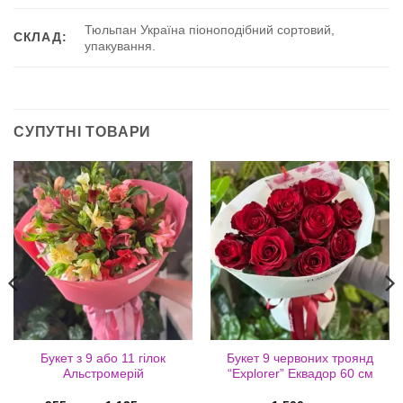
Тюльпан Україна піоноподібний сортовий,
СКЛАД:
упакування.
СУПУТНІ ТОВАРИ
Букет з 9 або 11 гілок
Букет 9 червоних троянд
Альстромерій
“Explorer” Еквадор 60 см