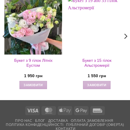
Букет з 9 гілок Літніх
Букет з 15 гілок
Еустом
Альстромерії
1 950
грн
1 550
грн
ЗАМОВИТИ
ЗАМОВИТИ
Visa
MasterCard
Apple
Google
Invoice
Pay
Pay
ПРО НАС
БЛОГ
ДОСТАВКА
ОПЛАТА ЗАМОВЛЕННЯ
ПОЛІТИКА КОНФІДЕНЦІЙНОСТІ
ПУБЛІЧНИЙ ДОГОВІР (ОФЕРТА)
КОНТАКТИ