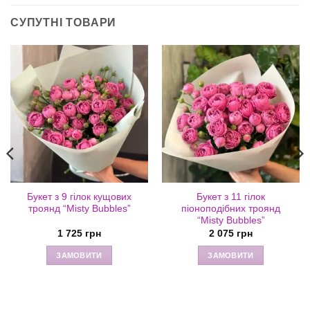
СУПУТНІ ТОВАРИ
Букет з 9 гілок кущових
Букет з 11 гілок
троянд “Misty Bubbles”
піоноподібних троянд
“Misty Bubbles”
1 725
грн
2 075
грн
ЗАМОВИТИ
ЗАМОВИТИ