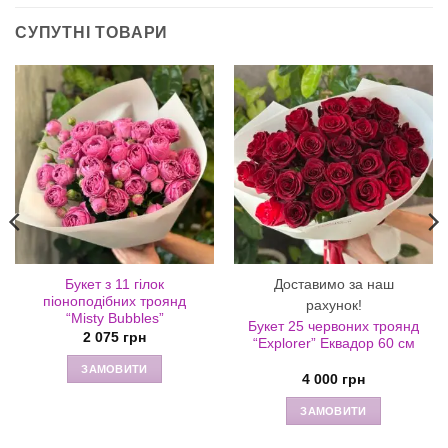
СУПУТНІ ТОВАРИ
Доставимо за наш
Букет з 11 гілок
піоноподібних троянд
рахунок!
“Misty Bubbles”
Букет 25 червоних троянд
2 075
грн
“Explorer” Еквадор 60 см
ЗАМОВИТИ
4 000
грн
ЗАМОВИТИ