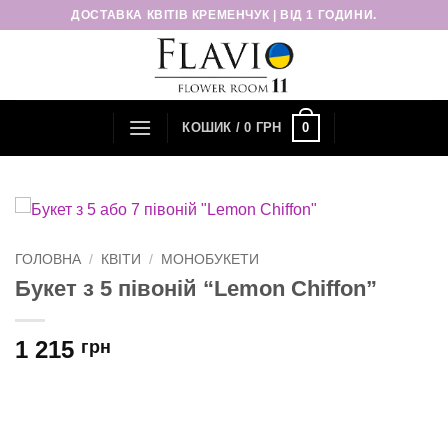
Пропустити
ДОСТАВКА КВІТІВ КРЕМЕНЧУК | ВІД 1 ГОДИНИ.
0
КОШИК /
0
ГРН
ГОЛОВНА
/
КВІТИ
/
МОНОБУКЕТИ
Букет з 5 півоній “Lemon Chiffon”
1 215
грн