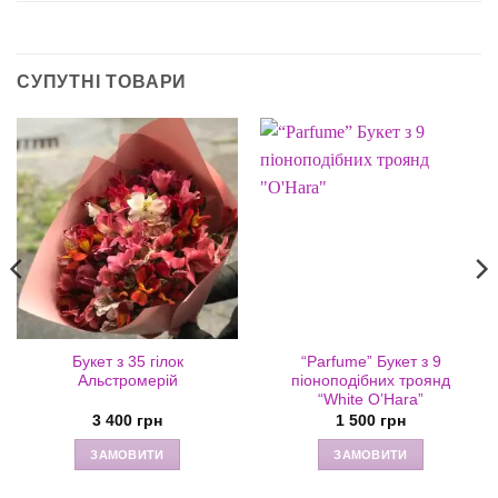
СУПУТНІ ТОВАРИ
Букет з 35 гілок
“Parfume” Букет з 9
Альстромерій
піоноподібних троянд
“White O’Hara”
3 400
грн
1 500
грн
ЗАМОВИТИ
ЗАМОВИТИ