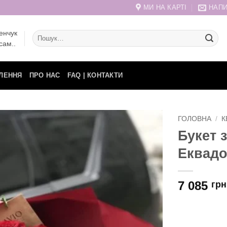
МИ НА КАРТІ
НАПИ
енчук
Шукати:
сам..
ЛЕННЯ
ПРО НАС
FAQ | КОНТАКТИ
ГОЛОВНА
/
К
Букет 
Еквадо
7 085
грн