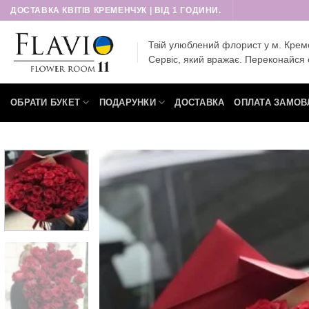
Пропустити
ДОСТАВКА КВІТІВ КРЕМЕНЧУК | ВІД 1 ГОДИНИ.
Твій улюблений флорист у м. Крем
Сервіс, який вражає. Переконайся 
ОБРАТИ БУКЕТ
ПОДАРУНКИ
ДОСТАВКА
ОПЛАТА ЗАМОВ