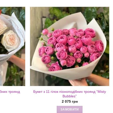
ібних троянд
Букет з 11 гілок піоноподібних троянд “Misty
Bubbles”
2 075
грн
ЗАМОВИТИ