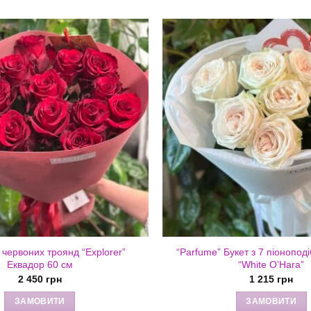
5 червоних троянд “Explorer”
“Parfume” Букет з 7 піонопод
Еквадор 60 см
“White O’Hara”
2 450
грн
1 215
грн
ЗАМОВИТИ
ЗАМОВИТИ