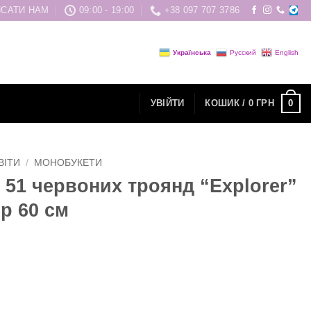
САТИ НАМ
09:00 - 19:00
+38 097 707 3786
Українська
Русский
English
0
УВІЙТИ
КОШИК /
0
ГРН
ВІТИ
/
МОНОБУКЕТИ
з 51 червоних троянд “Explorer”
р 60 см