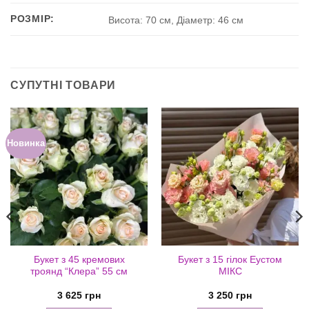
РОЗМІР:
Висота: 70 см, Діаметр: 46 см
СУПУТНІ ТОВАРИ
Новинка
Букет з 45 кремових
Букет з 15 гілок Еустом
троянд “Клера” 55 см
МІКС
азон
3 625
грн
3 250
грн