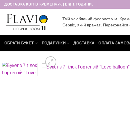
Пропустити
ДОСТАВКА КВІТІВ КРЕМЕНЧУК | ВІД 1 ГОДИНИ.
Твій улюблений флорист у м. Крем
Сервіс, який вражає. Переконайся 
ОБРАТИ БУКЕТ
ПОДАРУНКИ
ДОСТАВКА
ОПЛАТА ЗАМОВ