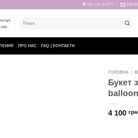
МИ НА КАРТІ
НАПИ
енчук
Шукати:
сам..
ЛЕННЯ
ПРО НАС
FAQ | КОНТАКТИ
ГОЛОВНА
/
К
Букет з
balloo
4 100
грн