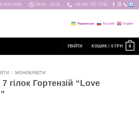
САТИ НАМ
09:00 - 19:00
+38 097 707 3786
Українська
Русский
English
0
УВІЙТИ
КОШИК /
0
ГРН
ВІТИ
/
МОНОБУКЕТИ
 7 гілок Гортензій “Love
n”