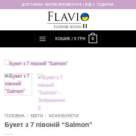
Пропустити
ДОСТАВКА КВІТІВ КРЕМЕНЧУК | ВІД 1 ГОДИНИ.
0
КОШИК /
0
ГРН
ГОЛОВНА
/
КВІТИ
/
МОНОБУКЕТИ
Букет з 7 півоній “Salmon”