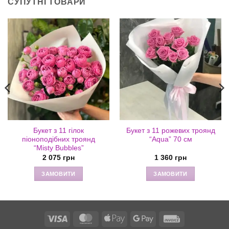
СУПУТНІ ТОВАРИ
Букет з 11 гілок
Букет з 11 рожевих троянд
піоноподібних троянд
“Aqua” 70 см
“Misty Bubbles”
2 075
грн
1 360
грн
ЗАМОВИТИ
ЗАМОВИТИ
Visa
MasterCard
Apple
Google
Invoice