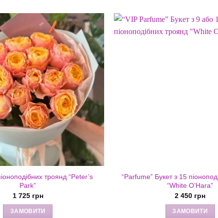
піоноподібних троянд “Peter’s
“Parfume” Букет з 15 піонопо
Park”
“White O’Hara”
1 725
грн
2 450
грн
ЗАМОВИТИ
ЗАМОВИТИ