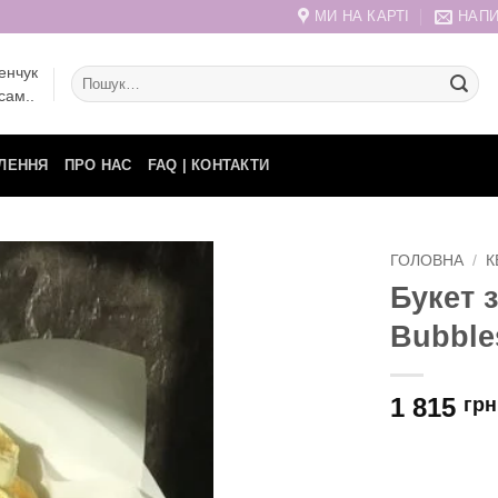
МИ НА КАРТІ
НАПИ
енчук
Шукати:
сам..
ЛЕННЯ
ПРО НАС
FAQ | КОНТАКТИ
ГОЛОВНА
/
К
Букет 
Bubble
1 815
грн