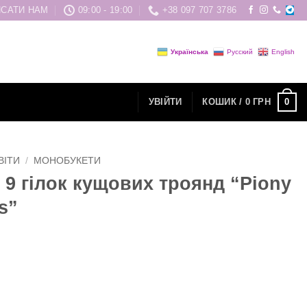
САТИ НАМ
09:00 - 19:00
+38 097 707 3786
Українська
Русский
English
0
УВІЙТИ
КОШИК /
0
ГРН
ВІТИ
/
МОНОБУКЕТИ
з 9 гілок кущових троянд “Piony
s”