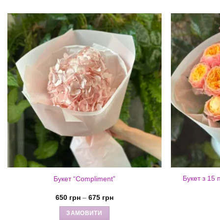
Букет з 15 
Букет “Compliment”
Діапазон
650
грн
–
675
грн
цін:
від
ЗАМОВИТИ
650 грн