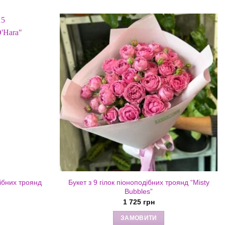
дібних троянд
Букет з 9 гілок піоноподібних троянд “Misty
Bubbles”
1 725
грн
ЗАМОВИТИ