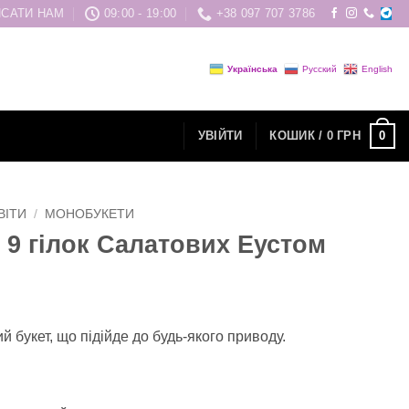
САТИ НАМ
09:00 - 19:00
+38 097 707 3786
Українська
Русский
English
0
УВІЙТИ
КОШИК /
0
ГРН
ВІТИ
/
МОНОБУКЕТИ
з 9 гілок Салатових Еустом
й букет, що підійде до будь-якого приводу.