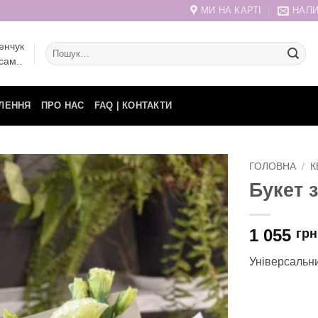
МИ НА КАРТІ
НАПИ
енчук
Шукати:
сам..
ЛЕННЯ
ПРО НАС
FAQ | КОНТАКТИ
ГОЛОВНА
/
К
Букет 
1 055
грн
Універсальни