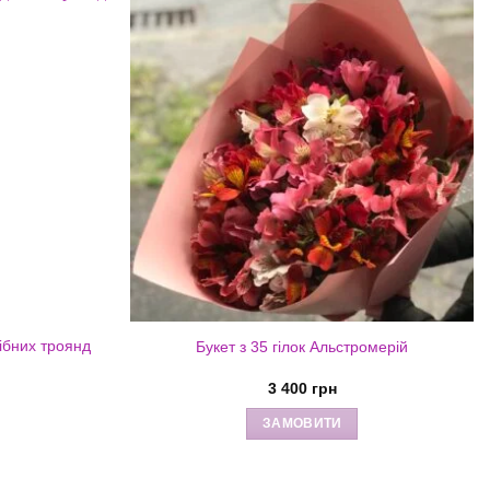
дібних троянд
Букет з 35 гілок Альстромерій
3 400
грн
ЗАМОВИТИ