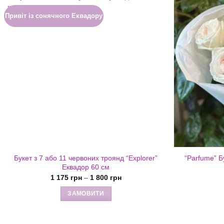
Привіт із сонячного Еквадору
Букет з 7 або 11 червоних троянд “Explorer”
“Parfume” Б
Еквадор 60 см
Діапазон
1 175
грн
–
1 800
грн
цін:
від
ЗАМОВИТИ
1
175 грн
Цей
до
товар
1