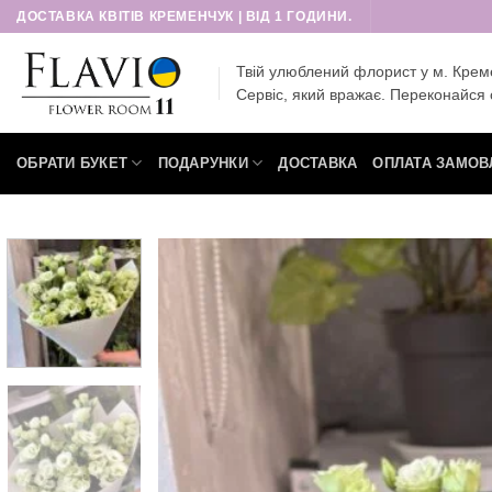
Пропустити
ДОСТАВКА КВІТІВ КРЕМЕНЧУК | ВІД 1 ГОДИНИ.
Твій улюблений флорист у м. Крем
Сервіс, який вражає. Переконайся 
ОБРАТИ БУКЕТ
ПОДАРУНКИ
ДОСТАВКА
ОПЛАТА ЗАМОВ