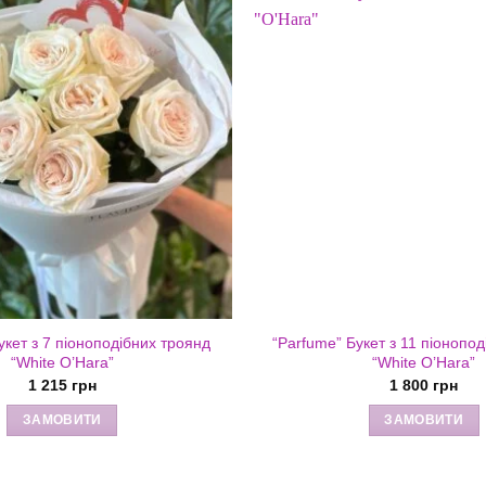
укет з 7 піоноподібних троянд
“Parfume” Букет з 11 піонопо
“White O’Hara”
“White O’Hara”
1 215
грн
1 800
грн
ЗАМОВИТИ
ЗАМОВИТИ