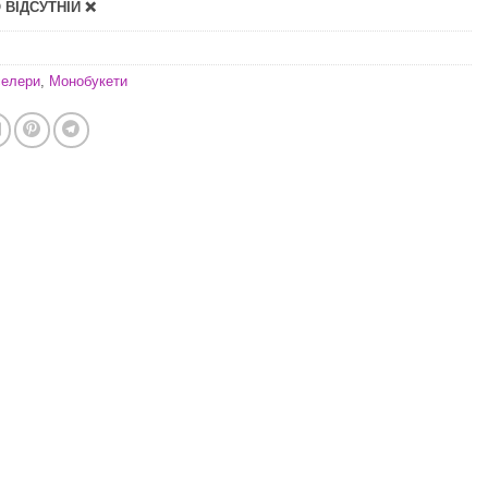
ВІДСУТНІЙ ❌
селери
,
Монобукети