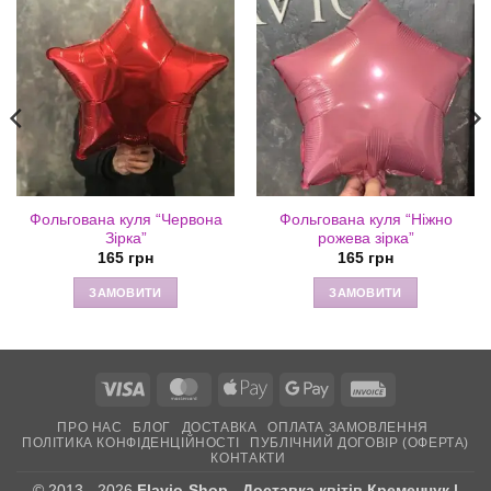
Фольгована куля “Червона
Фольгована куля “Ніжно
Зірка”
рожева зірка”
165
грн
165
грн
ЗАМОВИТИ
ЗАМОВИТИ
Visa
MasterCard
Apple
Google
Invoice
Pay
Pay
ПРО НАС
БЛОГ
ДОСТАВКА
ОПЛАТА ЗАМОВЛЕННЯ
ПОЛІТИКА КОНФІДЕНЦІЙНОСТІ
ПУБЛІЧНИЙ ДОГОВІР (ОФЕРТА)
КОНТАКТИ
© 2013 - 2026
Flavio-Shop - Доставка квітів Кременчук |