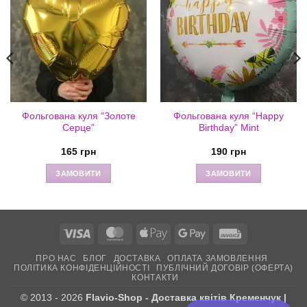
Фольгована куля “Золоте
Фольгована куля “Happy
Серце”
Birthday” Mint
165
грн
190
грн
ЗАМОВИТИ
ЗАМОВИТИ
Visa
MasterCard
Apple
Google
Invoice
Pay
Pay
ПРО НАС
БЛОГ
ДОСТАВКА
ОПЛАТА ЗАМОВЛЕННЯ
ПОЛІТИКА КОНФІДЕНЦІЙНОСТІ
ПУБЛІЧНИЙ ДОГОВІР (ОФЕРТА)
КОНТАКТИ
© 2013 - 2026
Flavio-Shop - Доставка квітів Кременчук |