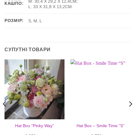
M: 30,4 Х 29,2 Х 12,4СМ;
КАШПО:
L: 33 Х 31,8 Х 13,2СМ.
РОЗМІР:
S, M, L
СУПУТНІ ТОВАРИ
Hat Box “Pinky Way”
Hat Box – Smile Time “S”