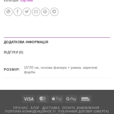
Категорія:
Картини
ДОДАТКОВА ІНФОРМАЦІЯ
ВІДГУКИ (0)
15*20 см, основа фанера + рамка, акрилові
РОЗМІР:
фарби.
Visa
MasterCard
Apple
Google
Invoice
Pay
Pay
ПРО НАС
БЛОГ
ДОСТАВКА
ОПЛАТА ЗАМОВЛЕННЯ
ПОЛІТИКА КОНФІДЕНЦІЙНОСТІ
ПУБЛІЧНИЙ ДОГОВІР (ОФЕРТА)