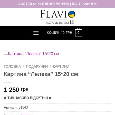
Пропустити
ДОСТАВКА КВІТІВ КРЕМЕНЧУК | ВІД 1 ГОДИНИ.
0
КОШИК /
0
ГРН
ГОЛОВНА
/
ПОДАРУНКИ
/
КАРТИНИ
Картина “Лелека” 15*20 см
1 250
грн
❌ ТИМЧАСОВО ВІДСУТНІЙ ❌
Артикул:
51343