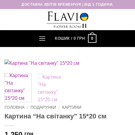
Пропустити
ДОСТАВКА КВІТІВ КРЕМЕНЧУК | ВІД 1 ГОДИНИ.
0
КОШИК /
0
ГРН
ГОЛОВНА
/
ПОДАРУНКИ
/
КАРТИНИ
Картина “На світанку” 15*20 см
1 250
грн