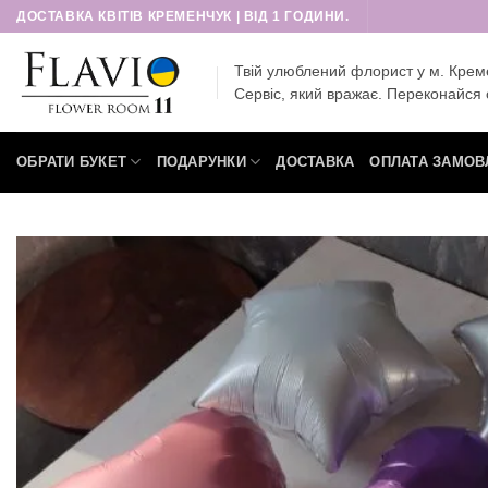
Пропустити
ДОСТАВКА КВІТІВ КРЕМЕНЧУК | ВІД 1 ГОДИНИ.
Твій улюблений флорист у м. Крем
Сервіс, який вражає. Переконайся 
ОБРАТИ БУКЕТ
ПОДАРУНКИ
ДОСТАВКА
ОПЛАТА ЗАМОВ