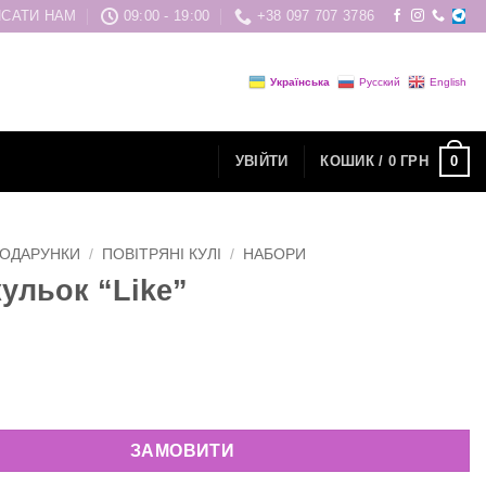
САТИ НАМ
09:00 - 19:00
+38 097 707 3786
Українська
Русский
English
0
УВІЙТИ
КОШИК /
0
ГРН
ОДАРУНКИ
/
ПОВІТРЯНІ КУЛІ
/
НАБОРИ
кульок “Like”
"Like" кількість
ЗАМОВИТИ