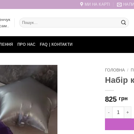
МИ НА КАРТІ
НАПИ
енчук
Шукати:
сам..
ЛЕННЯ
ПРО НАС
FAQ | КОНТАКТИ
ГОЛОВНА
/
П
Набір 
825
грн
Набір кульок 