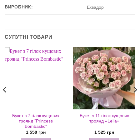
ВИРОБНИК:
Еквадор
СУПУТНІ ТОВАРИ
Букет з 7 гілок кущових
Букет з 11 гілок кущових
троянд “Princess
троянд «Leila»
Bombastic”
1 550
грн
1 525
грн