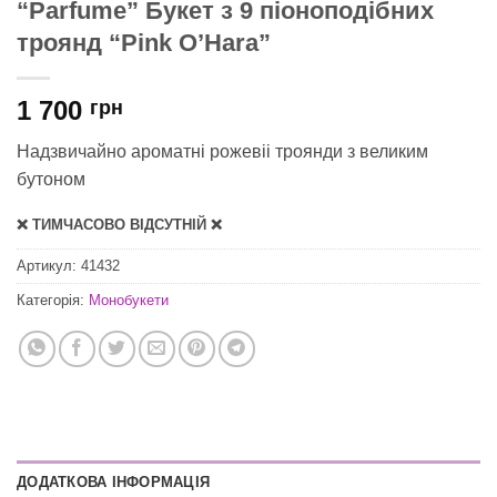
“Parfume” Букет з 9 піоноподібних
троянд “Pink O’Hara”
1 700
грн
Надзвичайно ароматні рожевіі троянди з великим
бутоном
❌ ТИМЧАСОВО ВІДСУТНІЙ ❌
Артикул:
41432
Категорія:
Монобукети
ДОДАТКОВА ІНФОРМАЦІЯ