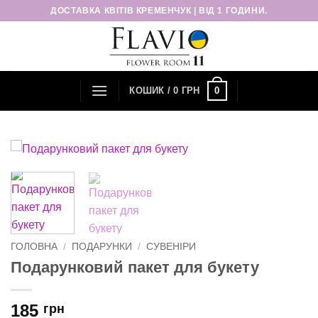
Пропустити
ДОСТАВКА КВІТІВ КРЕМЕНЧУК | ВІД 1 ГОДИНИ.
0
КОШИК /
0
ГРН
ГОЛОВНА
/
ПОДАРУНКИ
/
СУВЕНІРИ
Подарунковий пакет для букету
185
грн