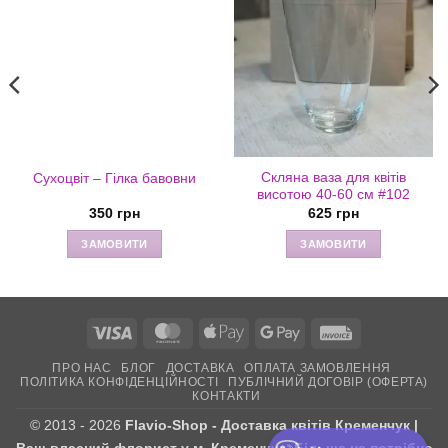
Скляна ваза для квітів
Сухоцвіт – Гілка бавовни
висотою 40-60 см #102
350
грн
625
грн
ЗАМОВИТИ
ЗАМОВИТИ
Visa
MasterCard
Apple
Google
Invoice
Pay
Pay
ПРО НАС
БЛОГ
ДОСТАВКА
ОПЛАТА ЗАМОВЛЕННЯ
ПОЛІТИКА КОНФІДЕНЦІЙНОСТІ
ПУБЛІЧНИЙ ДОГОВІР (ОФЕРТА)
КОНТАКТИ
© 2013 - 2026
Flavio-Shop - Доставка квітів Кременчук |