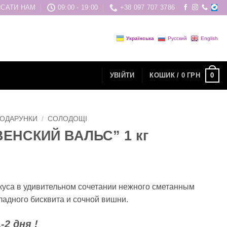
САТИ НАМ
09:00 - 19:00
+38 097 707 3786
Українська
Русский
English
0
УВІЙТИ
КОШИК /
0
ГРН
ОДАРУНКИ
/
СОЛОДОЩІ
ВЕНСКИЙ ВАЛЬС” 1 кг
уса в удивительном сочетании нежного сметанным
ладного бисквита и сочной вишни.
-2 дня !