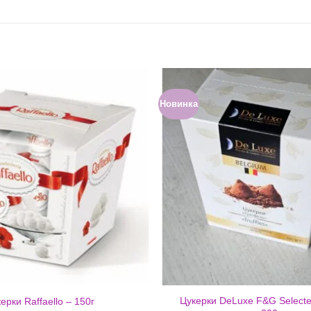
Новинка
Цукерки DeLuxe F&G Select
ерки Raffaello – 150г