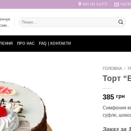
МИ НА КАРТІ
НАПИ
енчук
Шукати:
сам..
ЛЕННЯ
ПРО НАС
FAQ | КОНТАКТИ
ГОЛОВНА
/
П
Торт “
385
грн
Симфония вк
суфле, шоко
Заказ за 1