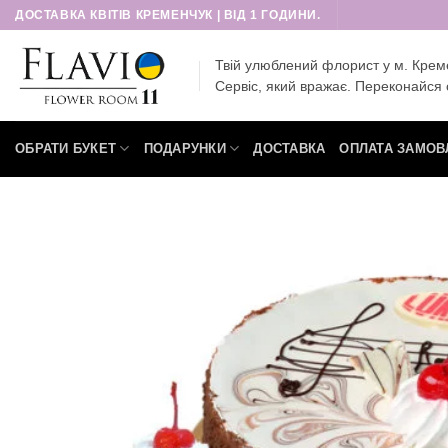
Пропустити
ДОСТАВКА КВІТІВ КРЕМЕНЧУК | ВІД 1 ГОДИНИ.
Твій улюблений флорист у м. Крем
Сервіс, який вражає. Переконайся 
ОБРАТИ БУКЕТ
ПОДАРУНКИ
ДОСТАВКА
ОПЛАТА ЗАМОВ