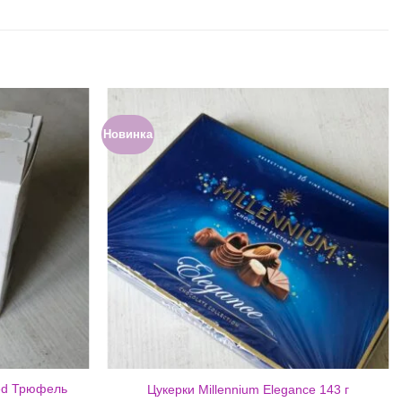
Новинка
ed Трюфель
Цукерки Millennium Elegance 143 г