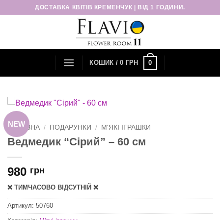
Пропустити
ДОСТАВКА КВІТІВ КРЕМЕНЧУК | ВІД 1 ГОДИНИ.
0
КОШИК /
0
ГРН
NEW
ГОЛОВНА
/
ПОДАРУНКИ
/
М'ЯКІ ІГРАШКИ
Ведмедик “Сірий” – 60 см
980
грн
❌ ТИМЧАСОВО ВІДСУТНІЙ ❌
Артикул:
50760