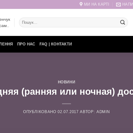
МИ НА КАРТІ
НАПИ
енчук
Шукати:
сам..
ЛЕННЯ
ПРО НАС
FAQ | КОНТАКТИ
НОВИНИ
дняя (ранняя или ночная) до
ОПУБЛІКОВАНО
02.07.2017
АВТОР:
ADMIN