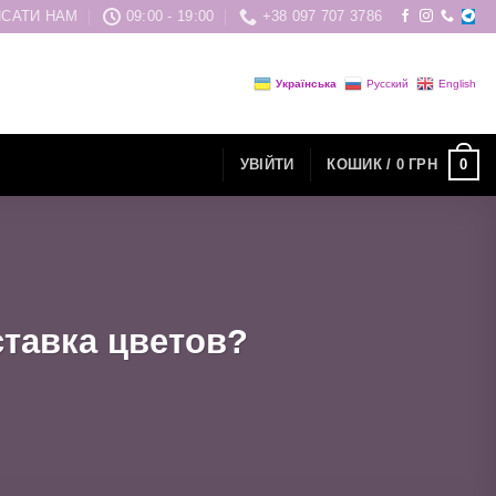
САТИ НАМ
09:00 - 19:00
+38 097 707 3786
Українська
Русский
English
0
УВІЙТИ
КОШИК /
0
ГРН
ставка цветов?