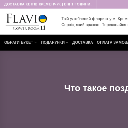
Пропустити
ДОСТАВКА КВІТІВ КРЕМЕНЧУК | ВІД 1 ГОДИНИ.
Твій улюблений флорист у м. Крем
Сервіс, який вражає. Переконайся 
ОБРАТИ БУКЕТ
ПОДАРУНКИ
ДОСТАВКА
ОПЛАТА ЗАМОВ
Что такое поз