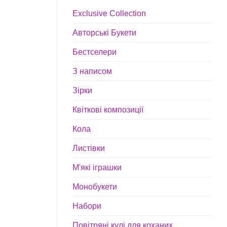
Exclusive Collection
Авторські Букети
Бестселери
З написом
Зірки
Квіткові композиції
Кола
Листівки
М'які іграшки
Монобукети
Набори
Повітряні кулі для коханих