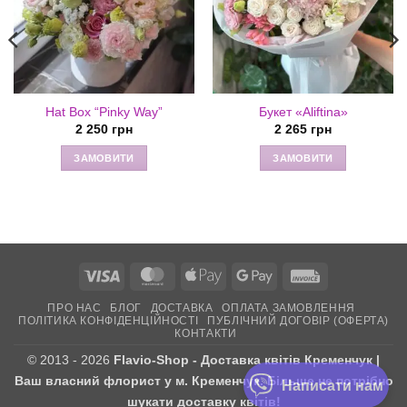
Hat Box “Pinky Way”
Букет «Aliftina»
2 250
грн
2 265
грн
ЗАМОВИТИ
ЗАМОВИТИ
Visa
MasterCard
Apple
Google
Invoice
Pay
Pay
ПРО НАС
БЛОГ
ДОСТАВКА
ОПЛАТА ЗАМОВЛЕННЯ
ПОЛІТИКА КОНФІДЕНЦІЙНОСТІ
ПУБЛІЧНИЙ ДОГОВІР (ОФЕРТА)
КОНТАКТИ
© 2013 - 2026
Flavio-Shop - Доставка квітів Кременчук |
Ваш власний флорист у м. Кременчук. Більше не потрібно
Написати нам
шукати доставку квітів!