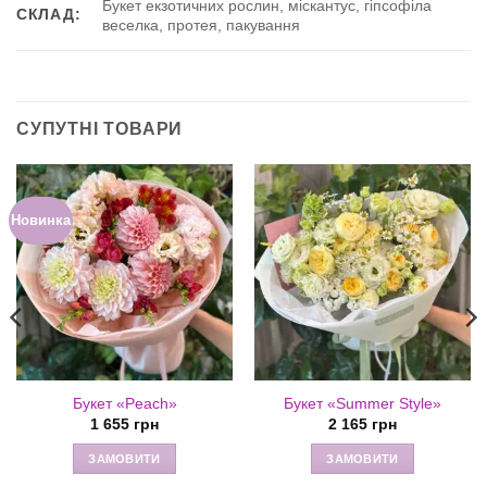
Букет екзотичних рослин, міскантус, гіпсофіла
СКЛАД:
веселка, протея, пакування
СУПУТНІ ТОВАРИ
Новинка
Букет «Peach»
Букет «Summer Style»
1 655
грн
2 165
грн
ЗАМОВИТИ
ЗАМОВИТИ