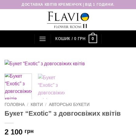
Пропустити
ДОСТАВКА КВІТІВ КРЕМЕНЧУК | ВІД 1 ГОДИНИ.
0
КОШИК /
0
ГРН
ГОЛОВНА
/
КВІТИ
/
АВТОРСЬКІ БУКЕТИ
Букет “Exotic” з довгосвіжих квітів
2 100
грн