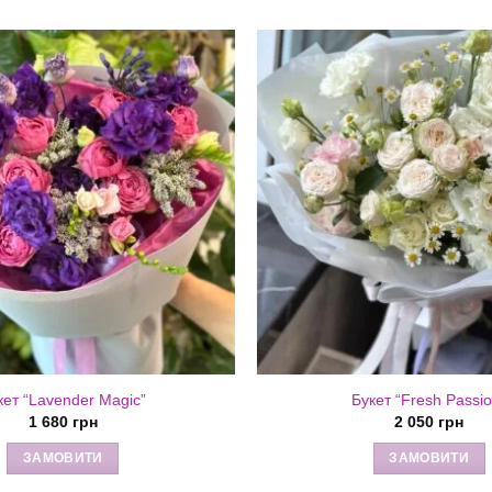
кет “Lavender Magic”
Букет “Fresh Passio
1 680
грн
2 050
грн
ЗАМОВИТИ
ЗАМОВИТИ