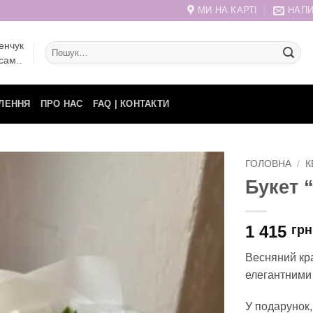
МИ НА КАРТІ
НАПИ
енчук
Шукати:
сам..
ЛЕННЯ
ПРО НАС
FAQ | КОНТАКТИ
ГОЛОВНА
/
К
Букет “
1 415
грн
Весняний кра
елегантними 
У подарунок,