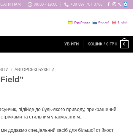
САТИ НАМ
09:00 - 19:00
+38 097 707 3786
Українська
Русский
English
0
УВІЙТИ
КОШИК /
0
ГРН
ВІТИ
/
АВТОРСЬКІ БУКЕТИ
Field”
сунчик, підійде до будь-якого приводу, прикрашений
стрічками та стильним упакуванням.
 ми додаємо спеціальний засіб для
більшої стійкості