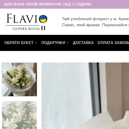
Пропустити
ДОСТАВКА КВІТІВ КРЕМЕНЧУК | ВІД 1 ГОДИНИ.
Твій улюблений флорист у м. Крем
Сервіс, який вражає. Переконайся 
ОБРАТИ БУКЕТ
ПОДАРУНКИ
ДОСТАВКА
ОПЛАТА ЗАМОВ