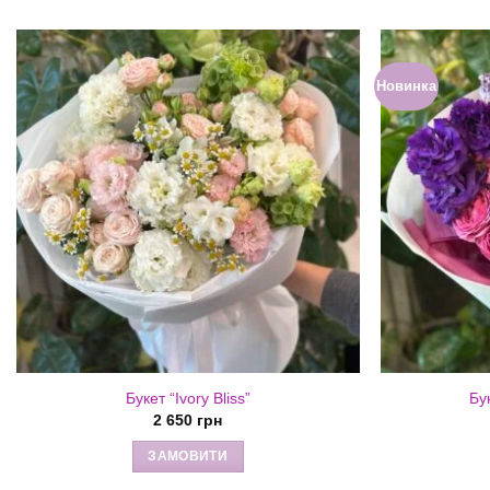
Новинка
Букет “Ivory Bliss”
Бу
2 650
грн
ЗАМОВИТИ