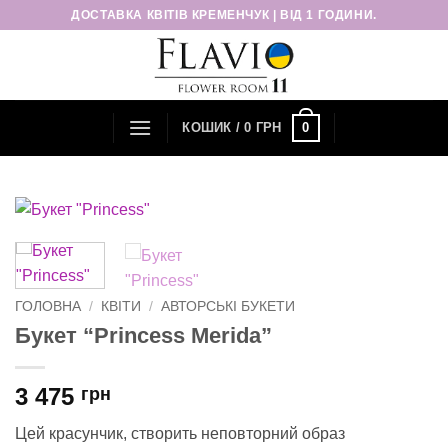
Пропустити
ДОСТАВКА КВІТІВ КРЕМЕНЧУК | ВІД 1 ГОДИНИ.
0
КОШИК /
0
ГРН
ГОЛОВНА
/
КВІТИ
/
АВТОРСЬКІ БУКЕТИ
Букет “Princess Merida”
3 475
грн
Цей красунчик, створить неповторний образ