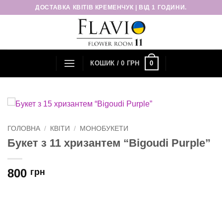
Пропустити
ДОСТАВКА КВІТІВ КРЕМЕНЧУК | ВІД 1 ГОДИНИ.
0
КОШИК /
0
ГРН
ГОЛОВНА
/
КВІТИ
/
МОНОБУКЕТИ
Букет з 11 хризантем “Bigoudi Purple”
800
грн