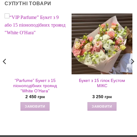
СУПУТНІ ТОВАРИ
“Parfume” Букет з 15
Букет з 15 гілок Еустом
піоноподібних троянд
МІКС
“White O’Hara”
он
2 450
грн
3 250
грн
ЗАМОВИТИ
ЗАМОВИТИ
н
н